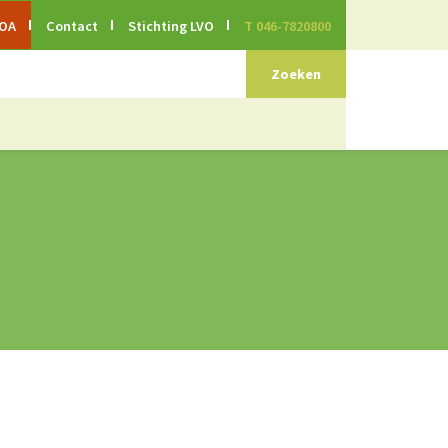
EOA
Contact
Stichting LVO
T 046-7820800