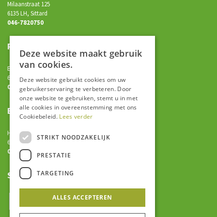
Milaanstraat 125
6135 LH, Sittard
046-7820750
Praktijkonderwijs
Deze website maakt gebruik
van cookies.
Einighauserweg 25
6163 AK, Geleen
Deze website gebruikt cookies om uw
046-7820700
gebruikerservaring te verbeteren. Door
onze website te gebruiken, stemt u in met
alle cookies in overeenstemming met ons
EOA
Cookiebeleid.
Lees verder
Havikstraat 5
STRIKT NOODZAKELIJK
6135 ED, Sittard
046-7820700
PRESTATIE
TARGETING
Socials
ALLES ACCEPTEREN