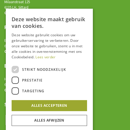
Milaanstraat 125
6135 LH, Sittard
046-7820750
Deze website maakt gebruik
van cookies.
Praktijkonderwijs
Deze website gebruikt cookies om uw
Einighauserweg 25
gebruikerservaring te verbeteren. Door
6163 AK, Geleen
onze website te gebruiken, stemt u in met
046-7820700
alle cookies in overeenstemming met ons
Cookiebeleid.
Lees verder
EOA
STRIKT NOODZAKELIJK
Havikstraat 5
PRESTATIE
6135 ED, Sittard
046-7820700
TARGETING
Socials
ALLES ACCEPTEREN
ALLES AFWIJZEN