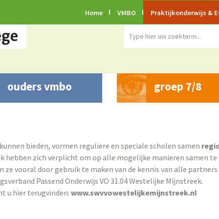
Home
VMBO
Praktijkonderwijs & 
HTEN
BEGELEIDING
ONDERWIJS
PRAKTISCHE 
ouders vmbo
groep 7/8
a
Decanaat
Begeleiding en ondersteuning
Handleiding 
s
Loopbaanoriëntatie en
Examen
ouderaccount
enten
Begeleiding (LOB)
Proﬁelen
SOM/afwezighe
n met ingang
Dyslexie / Dyscalculie
Jaaragenda
5/2026
Jeugdgezondheidszorg GGD
Lessentabel 
 kunnen bieden, vormen reguliere en speciale scholen samen
regi
Meldcode
2026
ek hebben zich verplicht om op alle mogelijke manieren samen te 
Ontwikkelings Perspectief Plan
Lestijden
 ze vooral door gebruik te maken van de kennis van alle partne
(OPP)
Schorsing & 
sverband Passend Onderwijs VO 31.04 Westelijke Mijnstreek.
inering
Ondersteuning Preventie Team
Vakantieroos
t u hier terugvinden:
www.swvvowestelijkemijnstreek.nl
(OPT)
Verzuim
Perspectief op school (POS)
(Sociale) Veil
Passend onderwijs
Klachtenrege