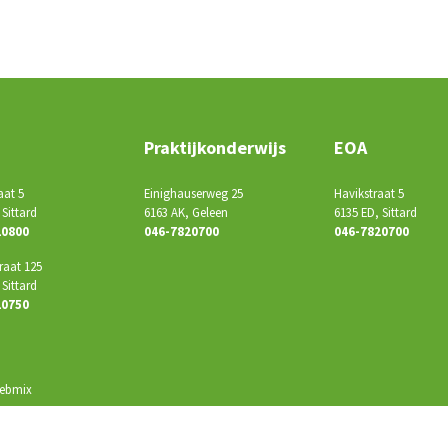
Samenwerkingsverband
Veilige School
Zorg en begeleiding
O
Praktijkonderwijs
EOA
aat 5
Einighauserweg 25
Havikstraat 5
 Sittard
6163 AK, Geleen
6135 ED, Sittard
20800
046-7820700
046-7820700
raat 125
 Sittard
20750
ebmix