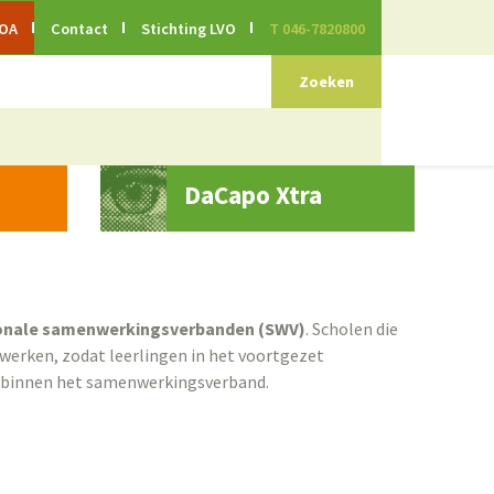
EOA
Contact
Stichting LVO
T 046-7820800
ZAKEN
OVERIGE
RESULTATEN
DaCapo Xtra
activeren
Activiteiten
Scholen op de kaart
Gedragscode
Inspectie
idsmelding
Prettig parlement
Nieuws van de decaan
schooljaar 2025-
onale samenwerkingsverbanden (SWV)
. Scholen die
werken, zodat leerlingen in het voortgezet
rs binnen het samenwerkingsverband.
Verwijdering
ter
igheid
ling