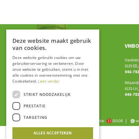
Deze website maakt gebruik
VMB
van cookies.
Deze website gebruikt cookies om uw
Havikstr
gebruikerservaring te verbeteren. Door
6135 ED,
onze website te gebruiken, stemt u in met
046-78
alle cookies in overeenstemming met ons
Cookiebeleid.
Lees verder
Milaanst
6135 LH,
STRIKT NOODZAKELIJK
046-78
PRESTATIE
TARGETING
© 2026 DaCapo | Website in co-creatie:
DOOR
|
w
ALLES ACCEPTEREN